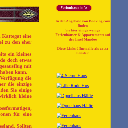
In den Angebote von Booking.com
finden
Sie hier einige wenige
Ferienhäuser & Appartements auf
 Kattegat eine
der Insel Mandoe
ei zu den eher
Diese Links öffnen alle als extra
Fenster!
its ein kleines
ndø doch etwas
gesausflug mit
nhaben kann.
 Verfügung die
her die einzige
nden Sie einige
irklich kleine
ssformatigen,
onen für eine
esland. Sollten