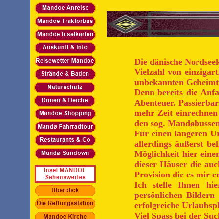
Die dänische Nordseek
Vielzahl von einzigar
unbekannten Geheimt
Denn bereits die Anfah
Abenteuer. Passierbar
mehr Zeit einrechnen
den sog. Mandøbussen
Für einen längeren Ur
allerdings äußerst bel
Möglichkeit hier einen
dieser Häuser die auc
Provision die es mir er
Ich stelle Ihnen hi
persönlichen Bilder
erfolgreiche Urlaubsp
Viel Spass bei der Suc