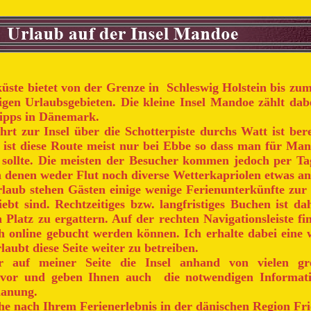
üste bietet von der Grenze in Schleswig Holstein bis zum
tigen Urlaubsgebieten. Die kleine Insel Mandoe zählt dab
ipps in Dänemark.
rt zur Insel über die Schotterpiste durchs Watt ist bere
 ist diese Route meist nur bei Ebbe so dass man für Ma
 sollte. Die meisten der Besucher kommen jedoch per Ta
 denen weder Flut noch diverse Wetterkapriolen etwas a
laub stehen Gästen einige wenige Ferienunterkünfte zur
iebt sind. Rechtzeitiges bzw. langfristiges Buchen ist da
 Platz zu ergattern. Auf der rechten Navigationsleiste fi
h online gebucht werden können. Ich erhalte dabei eine w
laubt diese Seite weiter zu betreiben.
er auf meiner Seite die Insel anhand von vielen gro
n vor und geben Ihnen auch die notwendigen Informati
lanung.
he nach Ihrem Ferienerlebnis in der dänischen Region Fri